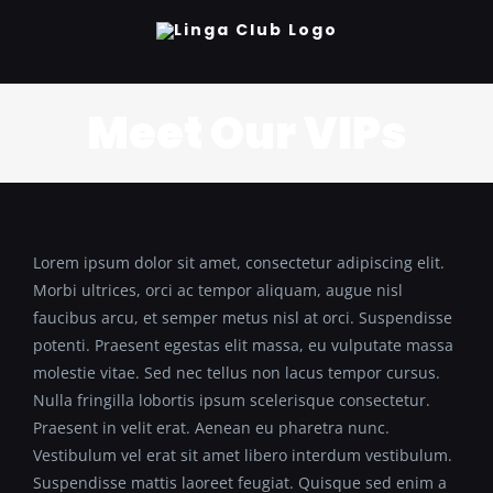
Skip
to
content
Meet Our VIPs
Lorem ipsum dolor sit amet, consectetur adipiscing elit.
Morbi ultrices, orci ac tempor aliquam, augue nisl
faucibus arcu, et semper metus nisl at orci. Suspendisse
potenti. Praesent egestas elit massa, eu vulputate massa
molestie vitae. Sed nec tellus non lacus tempor cursus.
Nulla fringilla lobortis ipsum scelerisque consectetur.
Praesent in velit erat. Aenean eu pharetra nunc.
Vestibulum vel erat sit amet libero interdum vestibulum.
Suspendisse mattis laoreet feugiat. Quisque sed enim a