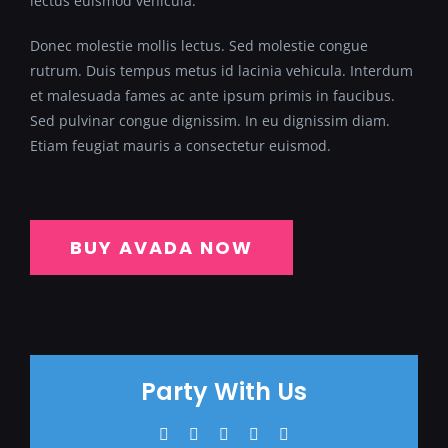
lectus euismod vehicula.
Donec molestie mollis lectus. Sed molestie congue
rutrum. Duis tempus metus id lacinia vehicula. Interdum
et malesuada fames ac ante ipsum primis in faucibus.
Sed pulvinar congue dignissim. In eu dignissim diam.
Etiam feugiat mauris a consectetur euismod.
BUY AVADA NOW
Party With Us
Facebook
Twitter
WhatsApp
Pinterest
Email